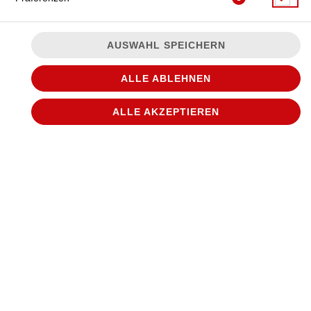
AUSWAHL SPEICHERN
ALLE ABLEHNEN
ALLE AKZEPTIEREN
Pizza mit Gouda
JETZT BESTELLEN
© 2026
WANTED Pizza
Impressum
Datenschutz
Datenschutzeinstellungen
Barrierefreiheit
AGB
Lieferdienstsoftware und Webshop von
SIDES