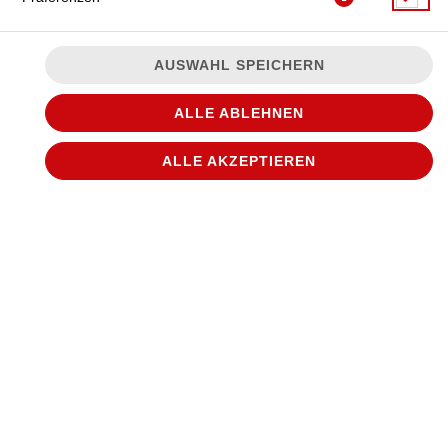
AUSWAHL SPEICHERN
ALLE ABLEHNEN
ALLE AKZEPTIEREN
STORE AUSWÄHLEN
WANTED PIZZA
Adresse:
Manfred-Samusch-Straße 1
22926 Ahrensburg