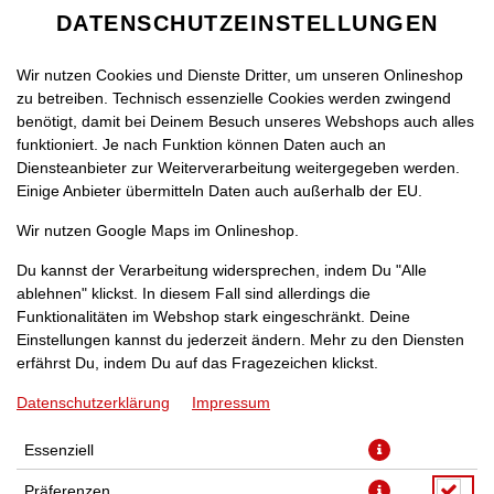
DATENSCHUTZEINSTELLUNGEN
Wir nutzen Cookies und Dienste Dritter, um unseren Onlineshop
zu betreiben. Technisch essenzielle Cookies werden zwingend
benötigt, damit bei Deinem Besuch unseres Webshops auch alles
funktioniert. Je nach Funktion können Daten auch an
Diensteanbieter zur Weiterverarbeitung weitergegeben werden.
Einige Anbieter übermitteln Daten auch außerhalb der EU.
LIEFERN LASSEN
SELBST ABHOLEN
Wir nutzen Google Maps im Onlineshop.
Wir benötigt Deine Zustimmung für die Verwendung von
Du kannst der Verarbeitung widersprechen, indem Du "Alle
Google Maps um den passenden Store für Dich zu finden.
ablehnen" klickst. In diesem Fall sind allerdings die
Funktionalitäten im Webshop stark eingeschränkt. Deine
Einstellungen kannst du jederzeit ändern. Mehr zu den Diensten
VERWENDUNG VON GOOGLE MAPS
ZUSTIMMEN
erfährst Du, indem Du auf das Fragezeichen klickst.
Datenschutzerklärung
Impressum
Essenziell
Präferenzen