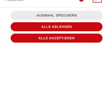
AUSWAHL SPEICHERN
ALLE ABLEHNEN
ALLE AKZEPTIEREN
mit Bacon-Würfeln, Ei, Sauce Hollandaise und Zwiebeln
JETZT BESTELLEN
© 2026
WANTED Pizza
Impressum
Datenschutz
Datenschutzeinstellungen
Barrierefreiheit
AGB
Lieferdienstsoftware und Webshop von
SIDES