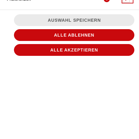
AUSWAHL SPEICHERN
ALLE ABLEHNEN
ALLE AKZEPTIEREN
mit Hähnchenbrustfilet, Paprika, Ananas, Süß-Sauer-Asia-
Sauce und Gouda
JETZT BESTELLEN
© 2026
WANTED Pizza
Impressum
Datenschutz
Datenschutzeinstellungen
Barrierefreiheit
AGB
Lieferdienstsoftware und Webshop von
SIDES