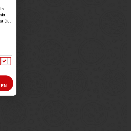
 In
nkt.
st Du,
äse
REN