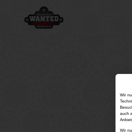
Wir nu
Techni
Besuch
auch a
Anbiet
Wir n