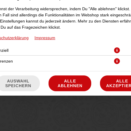
nst der Verarbeitung widersprechen, indem Du "Alle ablehnen" klickst.
 Fall sind allerdings die Funktionalitäten im Webshop stark eingeschrä
Einstellungen kannst du jederzeit ändern. Mehr zu den Diensten erfähr
Du auf das Fragezeichen klickst.
schutzerklärung
Impressum
ziell
Hinterschinken, Hähnchenbrustfilet, Broccoli, Sauce Hollandaise und K
erenzen
JETZT BESTELLEN
AUSWAHL
ALLE
ALLE
SPEICHERN
ABLEHNEN
AKZEPTIE