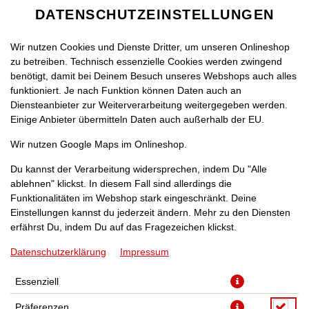
DATENSCHUTZEINSTELLUNGEN
Wir nutzen Cookies und Dienste Dritter, um unseren Onlineshop
zu betreiben. Technisch essenzielle Cookies werden zwingend
benötigt, damit bei Deinem Besuch unseres Webshops auch alles
funktioniert. Je nach Funktion können Daten auch an
Diensteanbieter zur Weiterverarbeitung weitergegeben werden.
Einige Anbieter übermitteln Daten auch außerhalb der EU.
PIZZA BACON [32]
Wir nutzen Google Maps im Onlineshop.
Du kannst der Verarbeitung widersprechen, indem Du "Alle
ablehnen" klickst. In diesem Fall sind allerdings die
Funktionalitäten im Webshop stark eingeschränkt. Deine
Einstellungen kannst du jederzeit ändern. Mehr zu den Diensten
mit Bacon-Würfeln, Ei, Sauce Hollandaise und Zwiebeln
erfährst Du, indem Du auf das Fragezeichen klickst.
Datenschutzerklärung
Impressum
JETZT BESTELLEN
Essenziell
Präferenzen