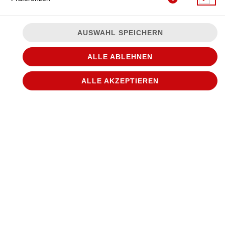
AUSWAHL SPEICHERN
ALLE ABLEHNEN
ALLE AKZEPTIEREN
© 2026
WANTED Pizza
Impressum
Datenschutz
Datenschutzeinstellungen
Barrierefreiheit
AGB
Lieferdienstsoftware und Webshop von
SIDES