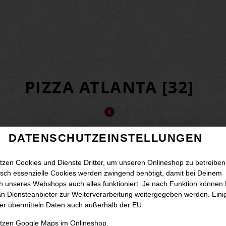
PIZZA ATLANTA [32]
DATENSCHUTZEINSTELLUNGEN
auce Hollandaise, Hähnchenbrustfilet, Mais, Paprika, Zwiebeln und Go
tzen Cookies und Dienste Dritter, um unseren Onlineshop zu betreiben
JETZT BESTELLEN
sch essenzielle Cookies werden zwingend benötigt, damit bei Deinem
 unseres Webshops auch alles funktioniert. Je nach Funktion können
n Diensteanbieter zur Weiterverarbeitung weitergegeben werden. Eini
er übermitteln Daten auch außerhalb der EU.
utzen Google Maps im Onlineshop.