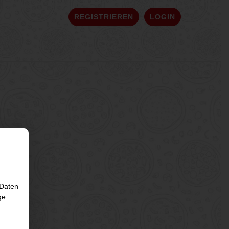
REGISTRIEREN
LOGIN
uda
.
 Daten
ge