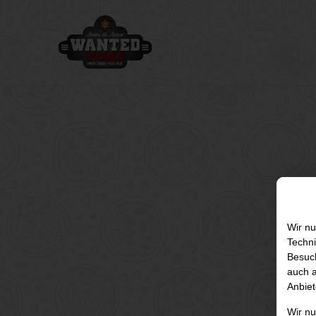
mit S
Wir nu
Techni
Besuch
auch a
Anbiet
Wir n