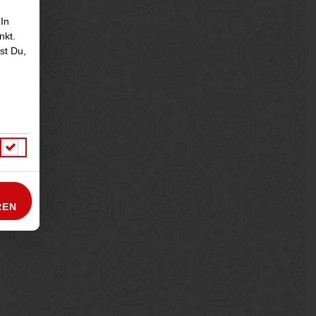
 In
nkt.
st Du,
REN