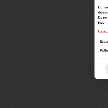
Du kan
diesem
Deine 
indem 
Daten
Essen
Präf