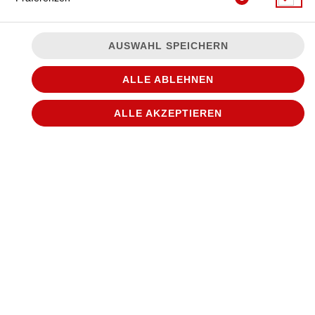
AUSWAHL SPEICHERN
ALLE ABLEHNEN
ALLE AKZEPTIEREN
© 2026
WANTED Pizza
Impressum
Datenschutz
Datenschutzeinstellungen
Barrierefreiheit
AGB
Lieferdienstsoftware und Webshop von
SIDES