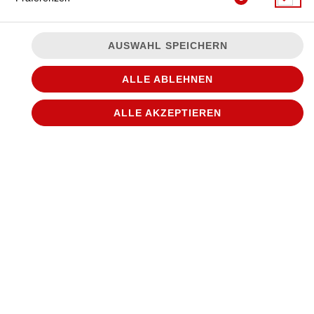
AUSWAHL SPEICHERN
ALLE ABLEHNEN
ALLE AKZEPTIEREN
© 2026
WANTED Pizza
Impressum
Datenschutz
Datenschutzeinstellungen
Barrierefreiheit
AGB
Lieferdienstsoftware und Webshop von
SIDES