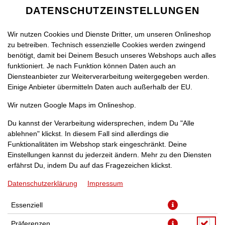
DATENSCHUTZEINSTELLUNGEN
Wir nutzen Cookies und Dienste Dritter, um unseren Onlineshop
zu betreiben. Technisch essenzielle Cookies werden zwingend
benötigt, damit bei Deinem Besuch unseres Webshops auch alles
funktioniert. Je nach Funktion können Daten auch an
Diensteanbieter zur Weiterverarbeitung weitergegeben werden.
Einige Anbieter übermitteln Daten auch außerhalb der EU.
PIZZA ATLANTA [40]
Wir nutzen Google Maps im Onlineshop.
Du kannst der Verarbeitung widersprechen, indem Du "Alle
ablehnen" klickst. In diesem Fall sind allerdings die
Funktionalitäten im Webshop stark eingeschränkt. Deine
Einstellungen kannst du jederzeit ändern. Mehr zu den Diensten
mit Sauce Hollandaise, Hähnchenbrustfilet, Mais, Paprika,
erfährst Du, indem Du auf das Fragezeichen klickst.
Zwiebeln und Gouda
Datenschutzerklärung
Impressum
JETZT BESTELLEN
Essenziell
Präferenzen