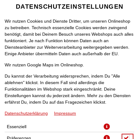
DATENSCHUTZEINSTELLUNGEN
Wir nutzen Cookies und Dienste Dritter, um unseren Onlineshop
zu betreiben. Technisch essenzielle Cookies werden zwingend
benötigt, damit bei Deinem Besuch unseres Webshops auch alles
funktioniert. Je nach Funktion können Daten auch an
Diensteanbieter zur Weiterverarbeitung weitergegeben werden.
Einige Anbieter übermitteln Daten auch außerhalb der EU.
PIZZA HELSINKI [40]
Wir nutzen Google Maps im Onlineshop.
Du kannst der Verarbeitung widersprechen, indem Du "Alle
ablehnen" klickst. In diesem Fall sind allerdings die
Funktionalitäten im Webshop stark eingeschränkt. Deine
Einstellungen kannst du jederzeit ändern. Mehr zu den Diensten
mit Hinterschinken, Hähnchenbrustfilet, Broccoli, Sauce
erfährst Du, indem Du auf das Fragezeichen klickst.
Hollandaise und Käse
Datenschutzerklärung
Impressum
JETZT BESTELLEN
Essenziell
Präferenzen