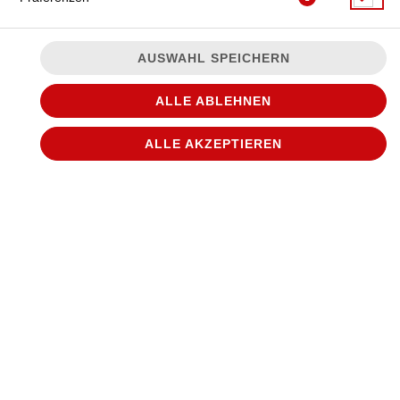
AUSWAHL SPEICHERN
ALLE ABLEHNEN
ALLE AKZEPTIEREN
© 2026
WANTED Pizza
Impressum
Datenschutz
Datenschutzeinstellungen
Barrierefreiheit
AGB
Lieferdienstsoftware und Webshop von
SIDES