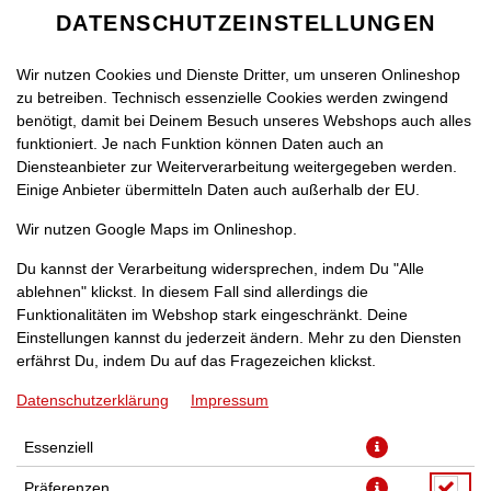
DATENSCHUTZEINSTELLUNGEN
Wir nutzen Cookies und Dienste Dritter, um unseren Onlineshop
zu betreiben. Technisch essenzielle Cookies werden zwingend
benötigt, damit bei Deinem Besuch unseres Webshops auch alles
funktioniert. Je nach Funktion können Daten auch an
Diensteanbieter zur Weiterverarbeitung weitergegeben werden.
Einige Anbieter übermitteln Daten auch außerhalb der EU.
PIZZA NEU-DELHI [40]
Wir nutzen Google Maps im Onlineshop.
Du kannst der Verarbeitung widersprechen, indem Du "Alle
ablehnen" klickst. In diesem Fall sind allerdings die
Funktionalitäten im Webshop stark eingeschränkt. Deine
Einstellungen kannst du jederzeit ändern. Mehr zu den Diensten
mit Chicken-Curry, Ananas und Gouda
erfährst Du, indem Du auf das Fragezeichen klickst.
Datenschutzerklärung
Impressum
JETZT BESTELLEN
Essenziell
Präferenzen