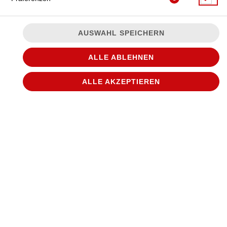
AUSWAHL SPEICHERN
ALLE ABLEHNEN
ALLE AKZEPTIEREN
© 2026
WANTED Pizza
Impressum
Datenschutz
Datenschutzeinstellungen
Barrierefreiheit
AGB
Lieferdienstsoftware und Webshop von
SIDES