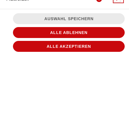
AUSWAHL SPEICHERN
ALLE ABLEHNEN
ALLE AKZEPTIEREN
© 2026
WANTED Pizza
Impressum
Datenschutz
Datenschutzeinstellungen
Barrierefreiheit
AGB
Lieferdienstsoftware und Webshop von
SIDES