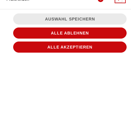
AUSWAHL SPEICHERN
ALLE ABLEHNEN
ALLE AKZEPTIEREN
mit Peperoni-Salami, Sauce Hollandaise und Jalapenos
JETZT BESTELLEN
© 2026
WANTED Pizza
Impressum
Datenschutz
Datenschutzeinstellungen
Barrierefreiheit
AGB
Lieferdienstsoftware und Webshop von
SIDES