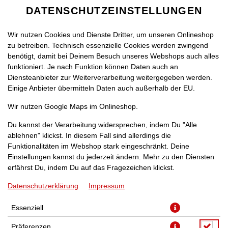
DATENSCHUTZEINSTELLUNGEN
Wir nutzen Cookies und Dienste Dritter, um unseren Onlineshop
zu betreiben. Technisch essenzielle Cookies werden zwingend
benötigt, damit bei Deinem Besuch unseres Webshops auch alles
funktioniert. Je nach Funktion können Daten auch an
Diensteanbieter zur Weiterverarbeitung weitergegeben werden.
Einige Anbieter übermitteln Daten auch außerhalb der EU.
PIZZA ST. PAULI [40]
Wir nutzen Google Maps im Onlineshop.
Du kannst der Verarbeitung widersprechen, indem Du "Alle
ablehnen" klickst. In diesem Fall sind allerdings die
Funktionalitäten im Webshop stark eingeschränkt. Deine
Einstellungen kannst du jederzeit ändern. Mehr zu den Diensten
mit Peperoni-Salami, Sauce Hollandaise und Jalapenos
erfährst Du, indem Du auf das Fragezeichen klickst.
Datenschutzerklärung
Impressum
JETZT BESTELLEN
Essenziell
Präferenzen