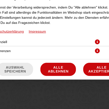
nst der Verarbeitung widersprechen, indem Du "Alle ablehnen" klickst.
 Fall sind allerdings die Funktionalitäten im Webshop stark eingeschrä
Einstellungen kannst du jederzeit ändern. Mehr zu den Diensten erfähr
Du auf das Fragezeichen klickst.
schutzerklärung
Impressum
ziell
mit Dönerfleisch, roten Zwiebeln, Knoblauchsauce und Käse
erenzen
JETZT BESTELLEN
AUSWAHL
ALLE
ALLE
SPEICHERN
ABLEHNEN
AKZEPTIE