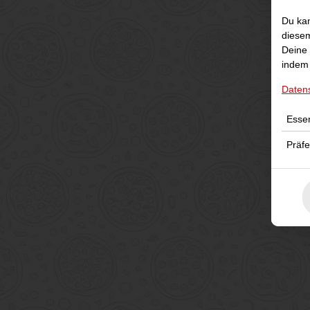
Du kan
diesem
Deine 
indem 
Daten
Essen
Präf