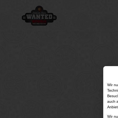
Wir nu
Techni
Besuch
auch a
Anbiet
Wir n