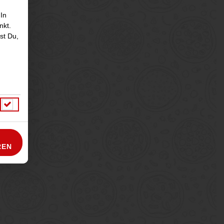
 In
nkt.
st Du,
REN