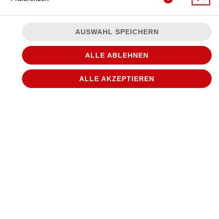
AUSWAHL SPEICHERN
ALLE ABLEHNEN
ALLE AKZEPTIEREN
© 2026
WANTED Pizza
Impressum
Datenschutz
Datenschutzeinstellungen
Barrierefreiheit
AGB
Lieferdienstsoftware und Webshop von
SIDES