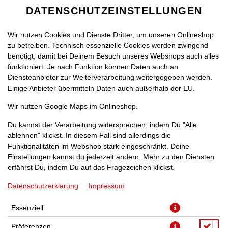
DATENSCHUTZEINSTELLUNGEN
Wir nutzen Cookies und Dienste Dritter, um unseren Onlineshop
zu betreiben. Technisch essenzielle Cookies werden zwingend
benötigt, damit bei Deinem Besuch unseres Webshops auch alles
funktioniert. Je nach Funktion können Daten auch an
Diensteanbieter zur Weiterverarbeitung weitergegeben werden.
Einige Anbieter übermitteln Daten auch außerhalb der EU.
PIZZA KREUZBERG [40]
Wir nutzen Google Maps im Onlineshop.
Du kannst der Verarbeitung widersprechen, indem Du "Alle
ablehnen" klickst. In diesem Fall sind allerdings die
Funktionalitäten im Webshop stark eingeschränkt. Deine
Einstellungen kannst du jederzeit ändern. Mehr zu den Diensten
mit Dönerfleisch, roten Zwiebeln, Knoblauchsauce und Käse
erfährst Du, indem Du auf das Fragezeichen klickst.
Datenschutzerklärung
Impressum
JETZT BESTELLEN
Essenziell
Präferenzen