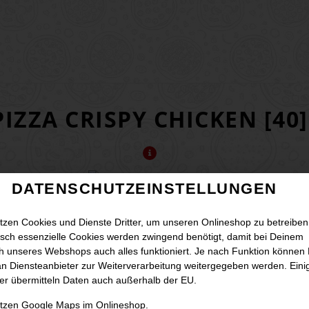
PIZZA CRISPY CHICKEN [40]
DATENSCHUTZEINSTELLUNGEN
mit Crispy Chicken, Kirschtomaten und Gouda
tzen Cookies und Dienste Dritter, um unseren Onlineshop zu betreiben
JETZT BESTELLEN
sch essenzielle Cookies werden zwingend benötigt, damit bei Deinem
 unseres Webshops auch alles funktioniert. Je nach Funktion können
n Diensteanbieter zur Weiterverarbeitung weitergegeben werden. Eini
er übermitteln Daten auch außerhalb der EU.
utzen Google Maps im Onlineshop.