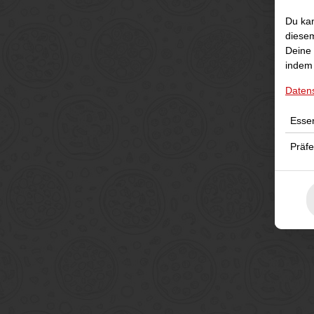
Du kan
diesem
Deine 
indem 
Daten
Essen
Präf