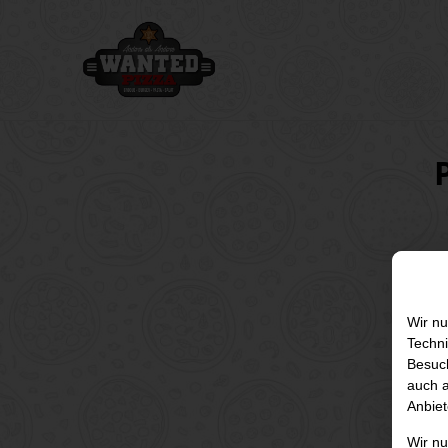
Wir nu
Techni
Besuch
auch a
Anbiet
Wir n