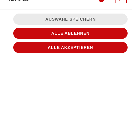
AUSWAHL SPEICHERN
ALLE ABLEHNEN
ALLE AKZEPTIEREN
JETZT BESTELLEN
© 2026
WANTED Pizza
Impressum
Datenschutz
Datenschutzeinstellungen
Barrierefreiheit
AGB
Lieferdienstsoftware und Webshop von
SIDES