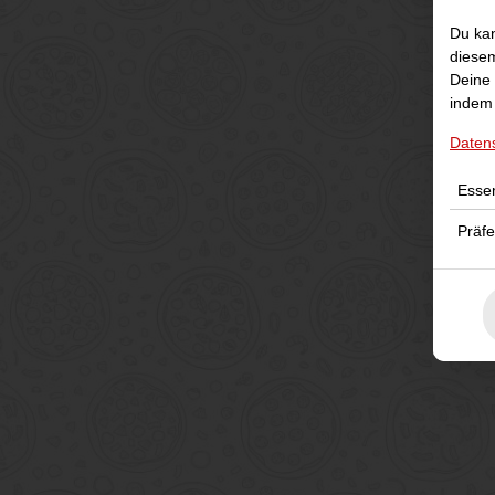
Du kan
diesem
Deine 
indem 
Daten
Essen
Präf