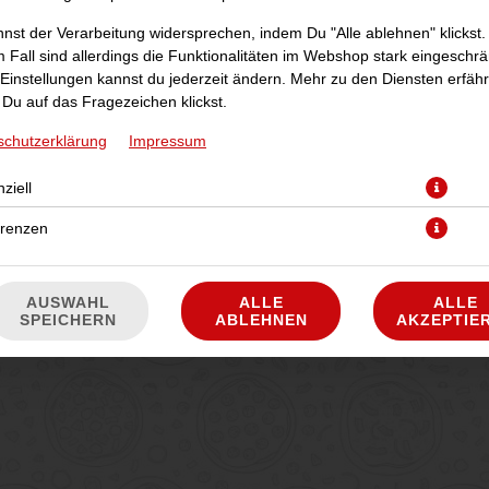
nst der Verarbeitung widersprechen, indem Du "Alle ablehnen" klickst.
 Fall sind allerdings die Funktionalitäten im Webshop stark eingeschrä
Einstellungen kannst du jederzeit ändern. Mehr zu den Diensten erfähr
Du auf das Fragezeichen klickst.
schutzerklärung
Impressum
ziell
mit Rinderhackfleisch, Tomaten, Jalapenos, Käse und Mais
erenzen
JETZT BESTELLEN
AUSWAHL
ALLE
ALLE
SPEICHERN
ABLEHNEN
AKZEPTIE