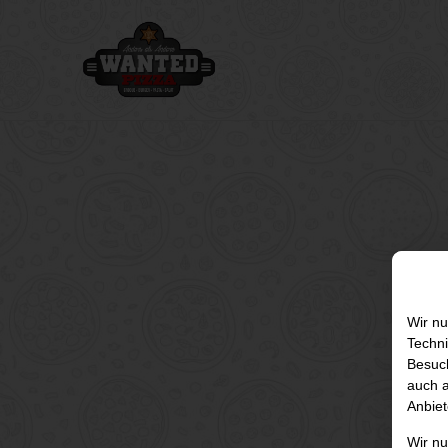
Wir nu
Techni
Besuch
auch a
Anbiet
Wir n