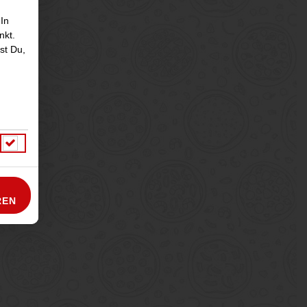
 In
nkt.
st Du,
REN