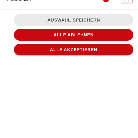
AUSWAHL SPEICHERN
mit Chicken-Curry, Ananas und Käse
ALLE ABLEHNEN
JETZT BESTELLEN
ALLE AKZEPTIEREN
© 2026
WANTED Pizza
Impressum
Datenschutz
Datenschutzeinstellungen
Barrierefreiheit
AGB
Lieferdienstsoftware und Webshop von
SIDES