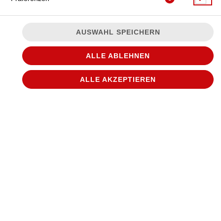
AUSWAHL SPEICHERN
ALLE ABLEHNEN
ALLE AKZEPTIEREN
8 Stück Crispy Chicken inklusive 2 Dips
JETZT BESTELLEN
© 2026
WANTED Pizza
Impressum
Datenschutz
Datenschutzeinstellungen
Barrierefreiheit
AGB
Lieferdienstsoftware und Webshop von
SIDES