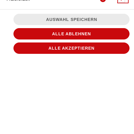
AUSWAHL SPEICHERN
ALLE ABLEHNEN
ALLE AKZEPTIEREN
mit 125g Beef-Patty, Bacon, Tomaten, roten Zwiebeln,
Barbecuesauce und Mayonnaise
JETZT BESTELLEN
© 2026
WANTED Pizza
Impressum
Datenschutz
Datenschutzeinstellungen
Barrierefreiheit
AGB
Lieferdienstsoftware und Webshop von
SIDES