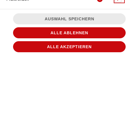
AUSWAHL SPEICHERN
ALLE ABLEHNEN
ALLE AKZEPTIEREN
mit 125g Beef-Patty, Schinken, Ananas, Käse und
Mayonnaise
JETZT BESTELLEN
© 2026
WANTED Pizza
Impressum
Datenschutz
Datenschutzeinstellungen
Barrierefreiheit
AGB
Lieferdienstsoftware und Webshop von
SIDES