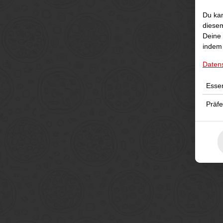
Du kan
diesem
Deine 
indem 
Daten
Essen
Präf