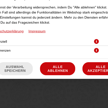
nst der Verarbeitung widersprechen, indem Du "Alle ablehnen" klickst.
 Fall sind allerdings die Funktionalitäten im Webshop stark eingeschrä
Einstellungen kannst du jederzeit ändern. Mehr zu den Diensten erfähr
Du auf das Fragezeichen klickst.
schutzerklärung
Impressum
ziell
8 Stück Chicken Wings inklusive 1 Dip
erenzen
JETZT BESTELLEN
AUSWAHL
ALLE
ALLE
SPEICHERN
ABLEHNEN
AKZEPTIE