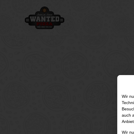
Wir nu
Techni
Besuch
auch a
Anbiet
Wir n