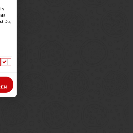
 In
nkt.
st Du,
REN