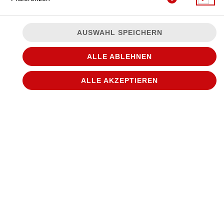
AUSWAHL SPEICHERN
ALLE ABLEHNEN
ALLE AKZEPTIEREN
JETZT BESTELLEN
© 2026
WANTED Pizza
Impressum
Datenschutz
Datenschutzeinstellungen
Barrierefreiheit
AGB
Lieferdienstsoftware und Webshop von
SIDES