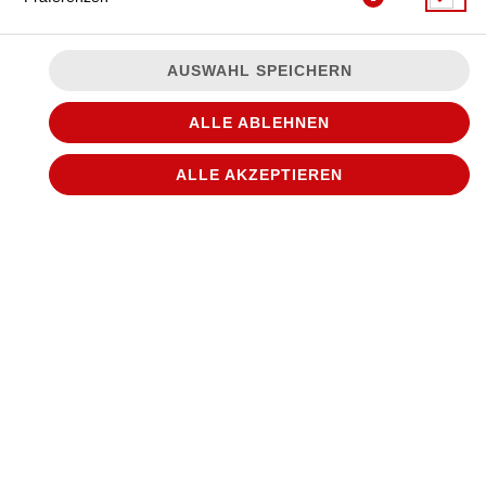
AUSWAHL SPEICHERN
ALLE ABLEHNEN
ALLE AKZEPTIEREN
JETZT BESTELLEN
© 2026
WANTED Pizza
Impressum
Datenschutz
Datenschutzeinstellungen
Barrierefreiheit
AGB
Lieferdienstsoftware und Webshop von
SIDES