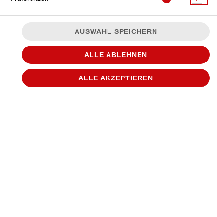
AUSWAHL SPEICHERN
ALLE ABLEHNEN
ALLE AKZEPTIEREN
mit Creme Fraiche, roten Zwiebeln, Knoblauchsauce,
Hähnchenbrustfilet und Gouda
JETZT BESTELLEN
© 2026
WANTED Pizza
Impressum
Datenschutz
Datenschutzeinstellungen
Barrierefreiheit
AGB
Lieferdienstsoftware und Webshop von
SIDES