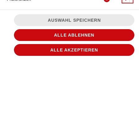
AUSWAHL SPEICHERN
ALLE ABLEHNEN
ALLE AKZEPTIEREN
gemischter Salat mit Thunfisch, Ei, Hirtenkäse, roten
Zwiebeln und Dressing nach Wahl
JETZT BESTELLEN
© 2026
WANTED Pizza
Impressum
Datenschutz
Datenschutzeinstellungen
Barrierefreiheit
AGB
Lieferdienstsoftware und Webshop von
SIDES