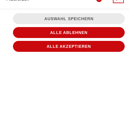
AUSWAHL SPEICHERN
ALLE ABLEHNEN
ALLE AKZEPTIEREN
JETZT BESTELLEN
© 2026
WANTED Pizza
Impressum
Datenschutz
Datenschutzeinstellungen
Barrierefreiheit
AGB
Lieferdienstsoftware und Webshop von
SIDES