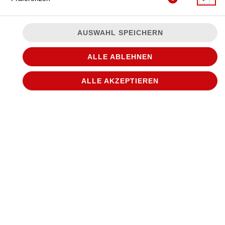
AUSWAHL SPEICHERN
ALLE ABLEHNEN
ALLE AKZEPTIEREN
JETZT BESTELLEN
© 2026
WANTED Pizza
Impressum
Datenschutz
Datenschutzeinstellungen
Barrierefreiheit
AGB
Lieferdienstsoftware und Webshop von
SIDES