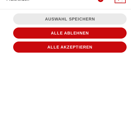
AUSWAHL SPEICHERN
ALLE ABLEHNEN
ALLE AKZEPTIEREN
© 2026
WANTED Pizza
Impressum
Datenschutz
Datenschutzeinstellungen
Barrierefreiheit
AGB
Lieferdienstsoftware und Webshop von
SIDES