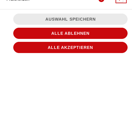
AUSWAHL SPEICHERN
ALLE ABLEHNEN
12,5% vol.
ALLE AKZEPTIEREN
JETZT BESTELLEN
© 2026
WANTED Pizza
Impressum
Datenschutz
Datenschutzeinstellungen
Barrierefreiheit
AGB
Lieferdienstsoftware und Webshop von
SIDES