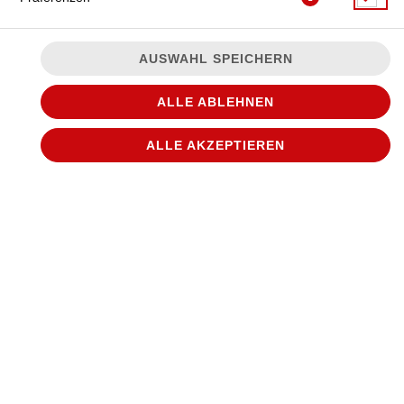
AUSWAHL SPEICHERN
ALLE ABLEHNEN
2x Pizza (ø 26cm) nach Wahl, 1x alkoholfreies Getränk 1,0l
ALLE AKZEPTIEREN
nach Wahl
JETZT BESTELLEN
© 2026
WANTED Pizza
Impressum
Datenschutz
Datenschutzeinstellungen
Barrierefreiheit
AGB
Lieferdienstsoftware und Webshop von
SIDES