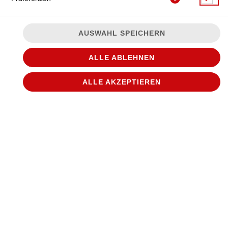
AUSWAHL SPEICHERN
ALLE ABLEHNEN
JETZT BESTELLEN
ALLE AKZEPTIEREN
© 2026
WANTED Pizza
Impressum
Datenschutz
Datenschutzeinstellungen
Barrierefreiheit
AGB
Lieferdienstsoftware und Webshop von
SIDES