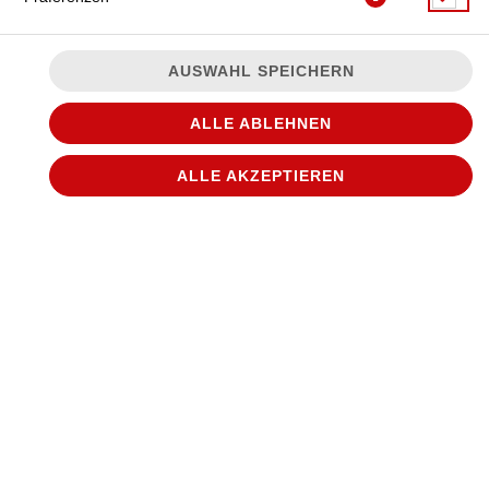
AUSWAHL SPEICHERN
ALLE ABLEHNEN
JETZT BESTELLEN
ALLE AKZEPTIEREN
© 2026
WANTED Pizza
Impressum
Datenschutz
Datenschutzeinstellungen
Barrierefreiheit
AGB
Lieferdienstsoftware und Webshop von
SIDES