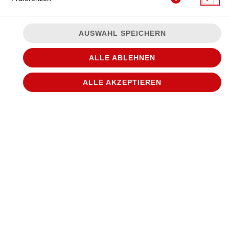
AUSWAHL SPEICHERN
ALLE ABLEHNEN
ALLE AKZEPTIEREN
© 2026
WANTED Pizza
Impressum
Datenschutz
Datenschutzeinstellungen
Barrierefreiheit
AGB
Lieferdienstsoftware und Webshop von
SIDES