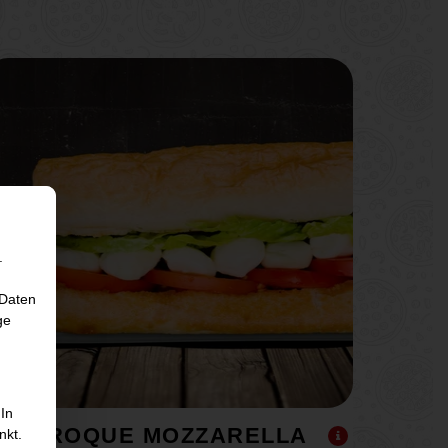
.
 Daten
ge
 In
CROQUE MOZZARELLA
nkt.