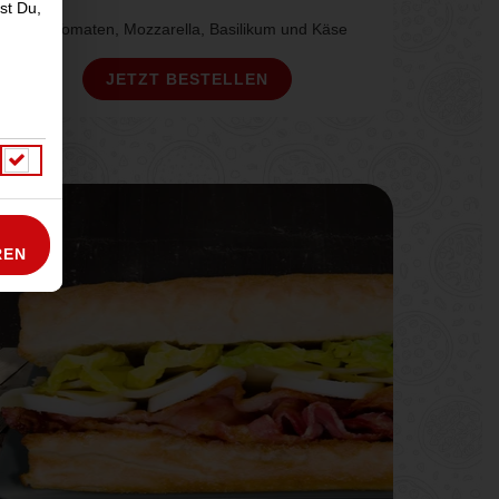
st Du,
mit Tomaten, Mozzarella, Basilikum und Käse
JETZT BESTELLEN
REN