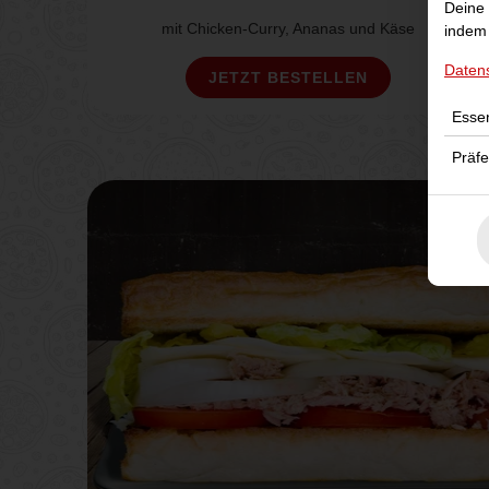
Deine 
mit Chicken-Curry, Ananas und Käse
indem 
Daten
JETZT BESTELLEN
Essen
Präf