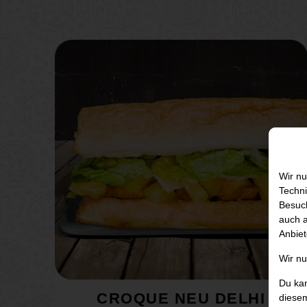
Wir nu
Techni
Besuch
auch a
Anbiet
Wir n
Du kan
CROQUE NEU DELHI
diesem