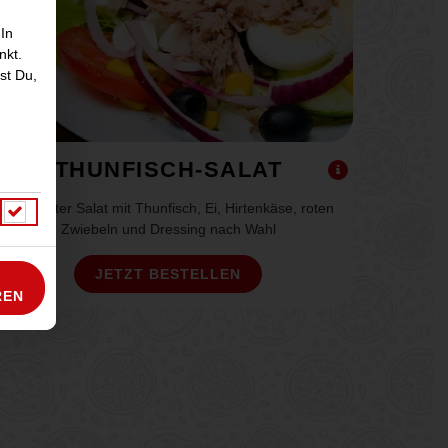
 In
nkt.
st Du,
THUNFISCH-SALAT
gemischter Salat mit Thunfisch, Ei, Hirtenkäse, roten
Zwiebeln und Dressing nach Wahl
JETZT BESTELLEN
REN