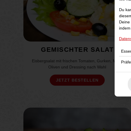
Du kan
diesem
Deine 
indem 
Daten
GEMISCHTER SALAT
Essen
Eisbergsalat mit frischen Tomaten, Gurken, Mais,
Präf
Oliven und Dressing nach Wahl
JETZT BESTELLEN