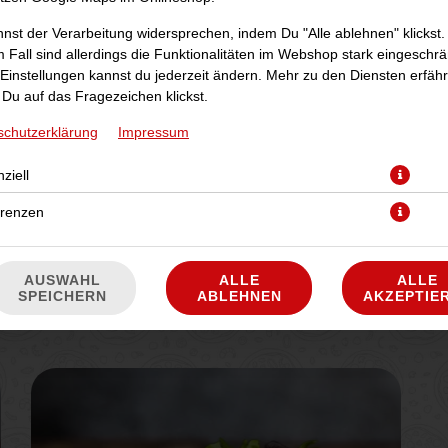
nst der Verarbeitung widersprechen, indem Du "Alle ablehnen" klickst.
 Fall sind allerdings die Funktionalitäten im Webshop stark eingeschrä
Einstellungen kannst du jederzeit ändern. Mehr zu den Diensten erfähr
Du auf das Fragezeichen klickst.
schutzerklärung
Impressum
CHICKEN-SALAT
ziell
gemischter Salat mit Hähnchenbrust, Champignons
erenzen
und Dressing nach Wahl
JETZT BESTELLEN
AUSWAHL
ALLE
ALLE
SPEICHERN
ABLEHNEN
AKZEPTIE