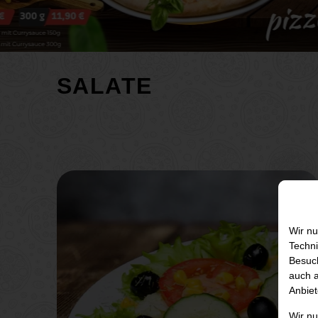
SALATE
Wir nu
Techni
Besuch
auch a
Anbiet
Wir n